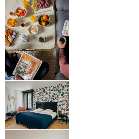
*
Cognome
:
*
Nome
:
*
Telefono
:
Casa
Data di arrivo :
Appartamenti
Camere
Services
Data di partenza :
Offerte
Impegni di RSI
*
Email
: