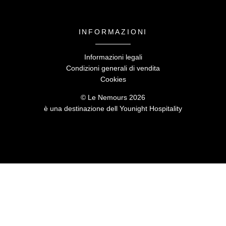
INFORMAZIONI
Informazioni legali
Condizioni generali di vendita
Le Nemours -
5 rue de Nemours
,
35000 Rennes
Cookies
reception@hotelnemours.com
-
+33 2 99 78 26 26
© Le Nemours 2026
è una destinazione dell
Younight Hospitalit
y