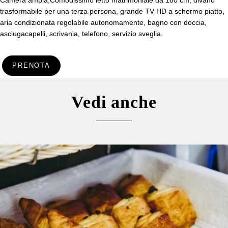
Camera ampia,Comodissimo letto matrimoniale da 180 cm, divano
Reclutamento
*
Messaggio
:
trasformabile per una terza persona, grande TV HD a schermo piatto,
aria condizionata regolabile autonomamente, bagno con doccia,
asciugacapelli, scrivania, telefono, servizio sveglia.
PRENOTA
Vedi anche
CONFERMARE
*
Campi obbligatori