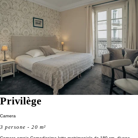
*
Nome
:
*
Telefono
:
Casa
Appartamenti
Camere
Data di arrivo :
Services
Offerte
Data di partenza :
Privilège
Impegni di RSI
Foto
Camera
*
Email
:
Corporate
3 persone - 20 m²
Contatto e accesso