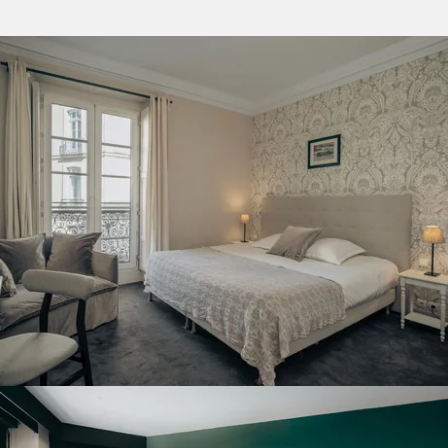
Kontaktieren Sie die
Gruppenabteilung
*
Name
:
*
Vorname
:
*
Telefon
:
Home
Datum der Ankunft :
Wohnungen
Zimmer
Dienstleistungen