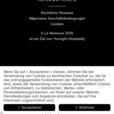
INFORMATIONEN
Rechtliche Hinweise
Allgemeine Geschäftsbedingungen
Cookies
Le Nemours -
5 rue de Nemours
,
35000 Rennes
reception@hotelnemours.com
-
+33 2 99 78 26 26
© Le Nemours 2026
ist ein Ziel von
Younight Hospitalit
y
Wenn Sie auf « Akzeptieren » klicken, stimmen Sie der
Verwendung von Cookies zu technischen Zwecken zu, die für
das ordnungsgemäße Funktionieren der Website erforderlich
sind, sowie der Verwendung von Cookies, einschließlich Cookies
von Drittanbietern, zu statistischen, Werbe- oder
Personalisierungszwecken, um Ihnen auf unserer Website
Dienstleistungen und Angebote anzubieten, die auf Ihre
Interessen zugeschnitten sind.
✓ Akzeptieren
✗ Ablehnen