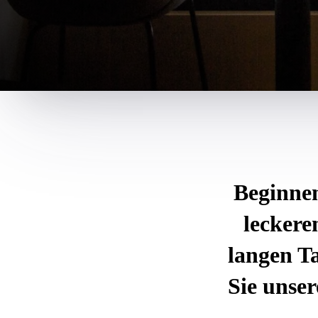
Beginnen
leckere
langen T
Sie unse