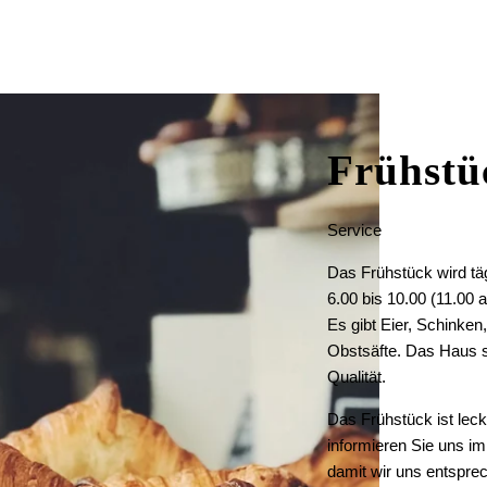
Frühstü
Service
*
Name
:
Das Frühstück wird tä
6.00 bis 10.00 (11.00
Es gibt Eier, Schinken
*
Telefon
:
Obstsäfte. Das Haus su
Qualität.
Das Frühstück ist lecke
Startdatum :
informieren Sie uns im
damit wir uns entspre