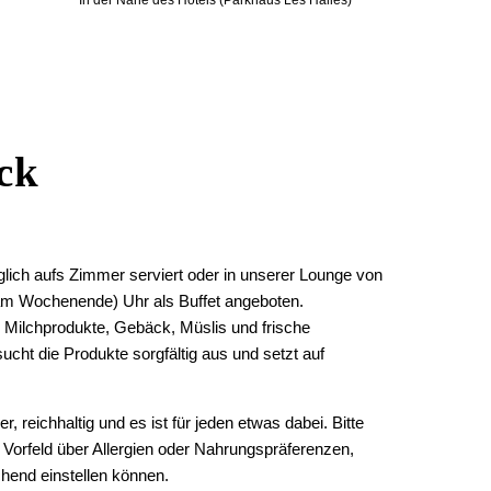
In der Nähe des Hotels (Parkhaus Les Halles)
Kontaktieren Sie die
Gruppenabteilung
ck
*
Vorname
:
glich aufs Zimmer serviert oder in unserer Lounge von
 am Wochenende) Uhr als Buffet angeboten.
, Milchprodukte, Gebäck, Müslis und frische
Datum der Ankunft :
cht die Produkte sorgfältig aus und setzt auf
r, reichhaltig und es ist für jeden etwas dabei. Bitte
*
E-Mail
:
 Vorfeld über Allergien oder Nahrungspräferenzen,
chend einstellen können.