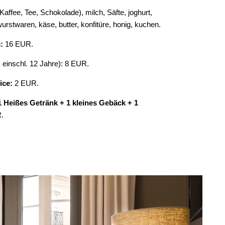
Kaffee, Tee, Schokolade), milch, Säfte, joghurt,
wurstwaren, käse, butter, konfitüre, honig, kuchen.
s:
16 EUR.
s einschl. 12 Jahre): 8 EUR.
ice:
2 EUR.
 Heißes Getränk + 1 kleines Gebäck + 1
.
BESTÄTIGEN
*
Obligatorische Felder