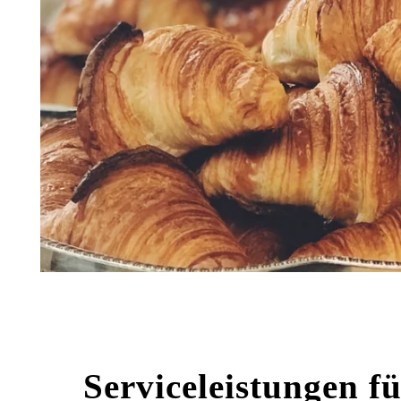
Angebote
CSR-Verpflichtungen
Fotos
Corporate
Kontakt & Anreise
Rekrutierung
Serviceleistungen fü