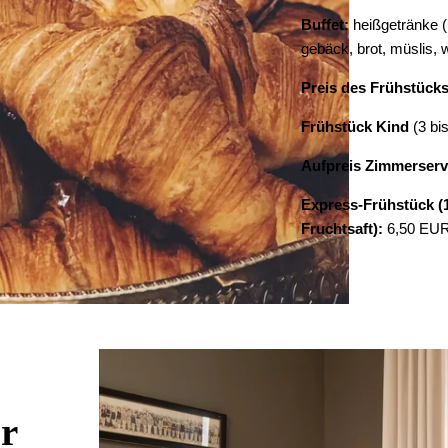
Buffet:
heißgetränke (
*
Nachricht
:
gebäck, brot, müslis, 
Preis des Frühstück
Frühstück Kind
(3 bi
Aufpreis Zimmerserv
Express-Frühstück (1
Fruchtsaft):
6,50 EUR
r