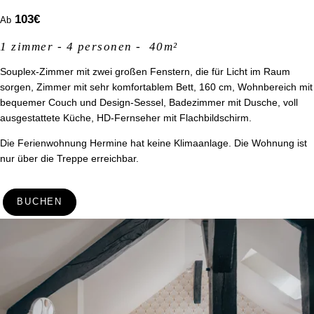
103
€
Kontaktieren Sie die
Ab
Gruppenabteilung
1 zimmer - 4 personen - 40m²
Souplex-Zimmer mit zwei großen Fenstern, die für Licht im Raum
sorgen, Zimmer mit sehr komfortablem Bett, 160 cm, Wohnbereich mit
*
bequemer Couch und Design-Sessel, Badezimmer mit Dusche, voll
Name
:
ausgestattete Küche, HD-Fernseher mit Flachbildschirm.
Die Ferienwohnung Hermine hat keine Klimaanlage. Die Wohnung ist
*
Vorname
:
nur über die Treppe erreichbar.
BUCHEN
*
Telefon
:
Home
Wohnungen
Zimmer
Datum der Ankunft :
Dienstleistungen
Angebote