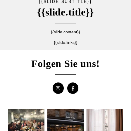
{{SLIDE.SUBTITLE}}
{{slide.title}}
{{slide.content}}
{{slide.links}}
Folgen Sie uns!