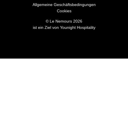
Allgemeine Geschäftsbedingungen
Cookies
© Le Nemours 2026
ist ein Ziel von
Younight Hospitalit
y
Le Nemours -
5 rue de Nemours
,
35000 Rennes
reception@hotelnemours.com
-
+33 2 99 78 26 26