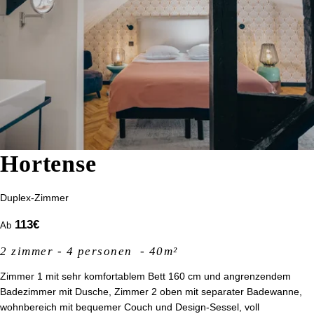
Startdatum :
CSR-Verpflichtungen
Fotos
*
E-Mail
:
Corporate
Kontakt & Anreise
Rekrutierung
*
Nachricht
:
Hortense
Duplex-Zimmer
113
€
Ab
2 zimmer - 4 personen - 40m²
Zimmer 1 mit sehr komfortablem Bett 160 cm und angrenzendem
Badezimmer mit Dusche, Zimmer 2 oben mit separater Badewanne,
BESTÄTIGEN
wohnbereich mit bequemer Couch und Design-Sessel, voll