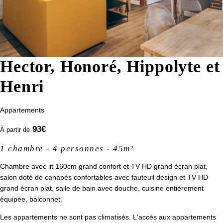
contactant directement. Vous avez la possibilité d'introduire une
réclamation auprès d'une autorité de contrôle si vous estimez que ce
traitement de données à caractère personnel ne répond pas aux
exigences légales en vigueur.
Hector, Honoré, Hippolyte et
Henri
Appartements
93
€
À partir de
1 chambre - 4 personnes - 45m²
Chambre avec lit 160cm grand confort et TV HD grand écran plat,
salon doté de canapés confortables avec fauteuil design et TV HD
grand écran plat, salle de bain avec douche, cuisine entièrement
équipée, balconnet.
Les appartements ne sont pas climatisés. L'accès aux appartements