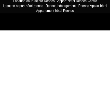
Location court séjour Rennes
Appart Hôtel Rennes Centre
Location appart hôtel rennes
Rennes hébergement
Rennes Appart hôtel
Appartement hôtel Rennes