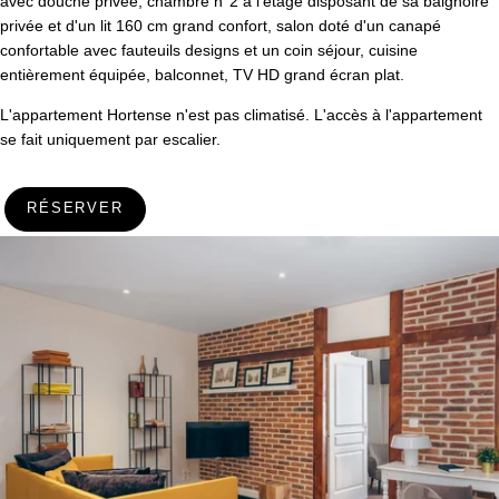
avec douche privée, chambre n°2 à l'étage disposant de sa baignoire
privée et d'un lit 160 cm grand confort, salon doté d'un canapé
Photos
confortable avec fauteuils designs et un coin séjour, cuisine
Accès corporate
entièrement équipée, balconnet, TV HD grand écran plat.
Contact & Accès
L'appartement Hortense n'est pas climatisé. L'accès à l'appartement
se fait uniquement par escalier.
Recrutement
RÉSERVER
VALIDER
*
Champs obligatoires
Les informations recueillies sur ce formulaire, vous concernant font
l'objet d'un traitement destiné exclusivement au traitement de votre
demande. la durée de conservation des données est de 3ans. Vous
bénéficiez d'un droit d'accès, de rectification, de portabilité,
d'effacement de celles-ci ou une limitation du traitement. Vous pouvez
vous opposer au traitement des données vous concernant et disposez
du droit de retirer votre consentement à tout moment en nous