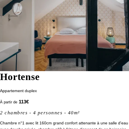
*
Prénom
:
*
Téléphone
:
Date d'arrivée :
Hortense
Accueil
Date de départ :
Appartements
Appartement duplex
Chambres
*
Email
:
113
€
À partir de
Services
2 chambres - 4 personnes - 40m²
Engagements RSE
*
Chambre n°1 avec lit 160cm grand confort attenante à une salle d'eau
Message
:
Offres