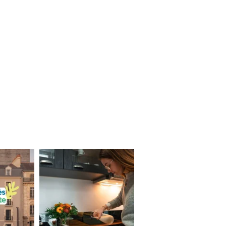
*
Champs obligatoires
llies sur ce formulaire, vous concernant font l'objet d'un traitement destiné
ement de votre demande. la durée de conservation des données est de 3ans. Vous
accès, de rectification, de portabilité, d'effacement de celles-ci ou une limitation du
z vous opposer au traitement des données vous concernant et disposez du droit de
ment à tout moment en nous contactant directement. Vous avez la possibilité
ation auprès d'une autorité de contrôle si vous estimez que ce traitement de
rsonnel ne répond pas aux exigences légales en vigueur.