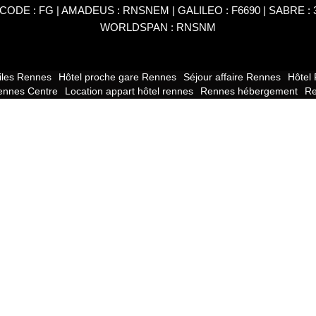
CODE : FG | AMADEUS : RNSNEM | GALILEO : F6690 | SABRE : 3
WORLDSPAN : RNSNM
oiles Rennes
Hôtel proche gare Rennes
Séjour affaire Rennes
Hôtel
ennes Centre
Location appart hôtel rennes
Rennes hébergement
Re
 Rennes