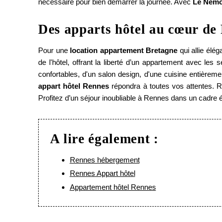
nécessaire pour bien démarrer la journée. Avec
Le Nem
Des apparts hôtel au cœur de
Accueil
Pour une
location appartement Bretagne
qui allie élég
Appartements
de l'hôtel, offrant la liberté d’un appartement avec le
Chambres
confortables, d'un salon design, d'une cuisine entièr
appart hôtel Rennes
répondra à toutes vos attentes. 
Services
Profitez d’un séjour inoubliable à Rennes dans un cadre é
Engagements RSE
Offres
A lire également :
Photos
Rennes hébergement
Rennes Appart hôtel
Accès corporate
Appartement hôtel Rennes
Contact & Accès
Recrutement