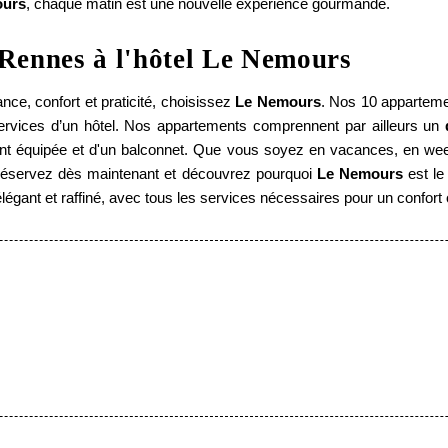
ours
, chaque matin est une nouvelle expérience gourmande.
 Rennes à l'hôtel Le Nemours
Date de départ :
ance, confort et praticité, choisissez
Le Nemours
. Nos 10 apparteme
s services d’un hôtel. Nos appartements comprennent par ailleurs un
*
Message
:
ement équipée et d'un balconnet. Que vous soyez en vacances, en we
Réservez dès maintenant et découvrez pourquoi
Le Nemours
est le
légant et raffiné, avec tous les services nécessaires pour un confort 