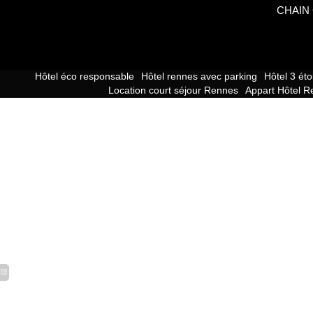
CHAIN 
Hôtel éco responsable
Hôtel rennes avec parking
Hôtel 3 ét
Location court séjour Rennes
Appart Hôtel R
Le Nemours Hôtel & Appartements -
5 rue de Nemours
,
35000
reception@hotelnemours.com
-
+33 2 99 78 26 26