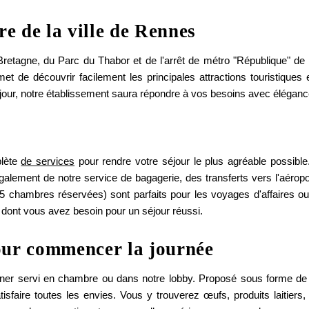
e de la ville de Rennes
retagne, du Parc du Thabor et de l'arrêt de métro "République" de 
met de découvrir facilement les principales attractions touristiqu
jour, notre établissement saura répondre à vos besoins avec élégance 
plète
de services
pour rendre votre séjour le plus agréable possible
Co
également de notre service de bagagerie, des transferts vers l'aéropor
chambres réservées) sont parfaits pour les voyages d'affaires ou
e dont vous avez besoin pour un séjour réussi.
*
Nom
:
pour commencer la journée
ner servi en chambre ou dans notre lobby. Proposé sous forme de b
*
Téléphone
:
faire toutes les envies. Vous y trouverez œufs, produits laitiers, v