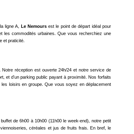
la ligne A,
Le Nemours
est le point de départ idéal pour
es et les commodités urbaines. Que vous recherchiez une
et praticité.
. Notre réception est ouverte 24h/24 et notre service de
ntacter le service groupe
t, et d'un parking public payant à proximité. Nos forfaits
 les loisirs en groupe. Que vous soyez en déplacement
*
Prénom
:
uffet de 6h00 à 10h00 (11h00 le week-end), notre petit
Date d'arrivée :
iennoiseries, céréales et jus de fruits frais. En bref, le