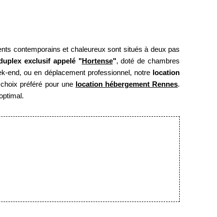
*
Email
:
nts contemporains et chaleureux sont situés à deux pas
duplex exclusif appelé "
Hortense
"
, doté de chambres
ek-end, ou en déplacement professionnel, notre
location
 choix préféré pour une
location hébergement Rennes
.
optimal.
VALIDER