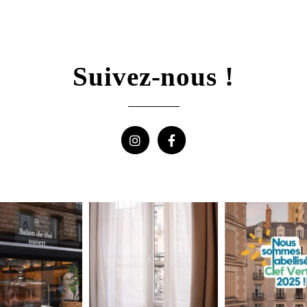
Les informations recuei
exclusivement au trait
bénéficiez d'un droit d'
Suivez-nous !
traitement. Vous pouve
retirer votre consente
d'introduire une réclam
données à caractère pe