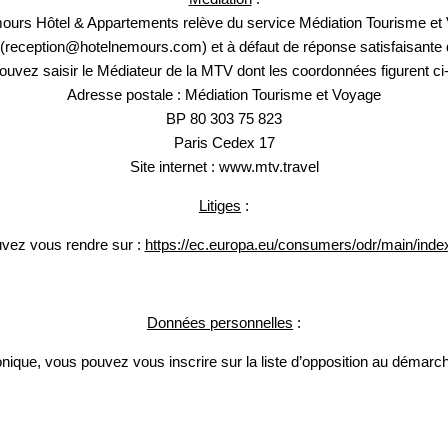
ours Hôtel & Appartements relève du service Médiation Tourisme e
(reception@hotelnemours.com) et à défaut de réponse satisfaisante d
ouvez saisir le Médiateur de la MTV dont les coordonnées figurent ci-
Les informations recuei
Adresse postale : Médiation Tourisme et Voyage
exclusivement au trait
BP 80 303 75 823
bénéficiez d'un droit d'
Paris Cedex 17
traitement. Vous pouve
Site internet : www.mtv.travel
retirer votre consente
d'introduire une réclam
Litiges
:
données à caractère pe
uvez vous rendre sur :
https://ec.europa.eu/consumers/odr/main/i
Données personnelles
:
que, vous pouvez vous inscrire sur la liste d’opposition au démarch