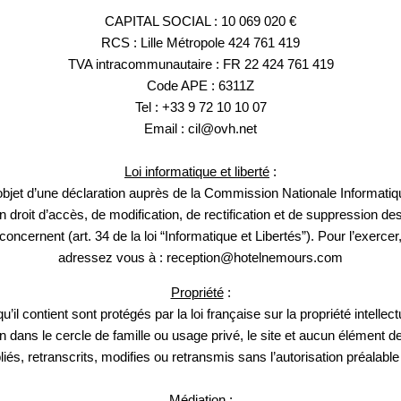
*
Téléphone
:
CAPITAL SOCIAL : 10 069 020 €
RCS : Lille Métropole 424 761 419
TVA intracommunautaire : FR 22 424 761 419
Date de départ :
Code APE : 6311Z
Tel : +33 9 72 10 10 07
Email : cil@ovh.net
*
Message
:
Loi informatique et liberté
:
 l’objet d’une déclaration auprès de la Commission Nationale Informatiqu
 droit d’accès, de modification, de rectification et de suppression d
concernent (art. 34 de la loi “Informatique et Libertés”). Pour l’exercer
adressez vous à : reception@hotelnemours.com
Propriété
:
qu’il contient sont protégés par la loi française sur la propriété intellec
ion dans le cercle de famille ou usage privé, le site et aucun élément
liés, retranscrits, modifies ou retransmis sans l’autorisation préalable
Médiation
: