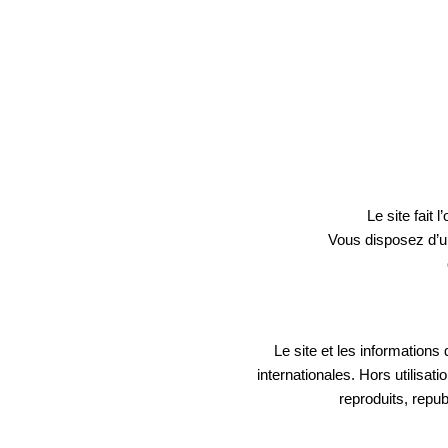
Accueil
Appartements
Chambres
Le site fait
Services
Vous disposez d’un
Engagements RSE
Offres
Le site et les informations 
Photos
internationales. Hors utilisat
reproduits, repub
Accès corporate
Contact & Accès