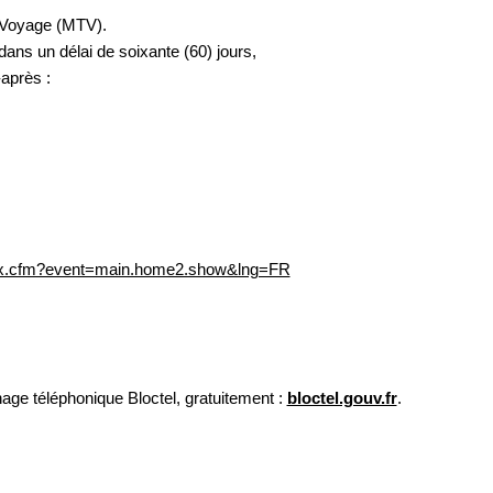
VALIDER
t Voyage (MTV).
ans un délai de soixante (60) jours,
*
Champs obligatoires
après :
llies sur ce formulaire, vous concernant font l'objet d'un traitement destiné
ement de votre demande. la durée de conservation des données est de 3ans. Vous
accès, de rectification, de portabilité, d'effacement de celles-ci ou une limitation du
z vous opposer au traitement des données vous concernant et disposez du droit de
ment à tout moment en nous contactant directement. Vous avez la possibilité
ation auprès d'une autorité de contrôle si vous estimez que ce traitement de
rsonnel ne répond pas aux exigences légales en vigueur.
ndex.cfm?event=main.home2.show&lng=FR
age téléphonique Bloctel, gratuitement :
bloctel.gouv.fr
.