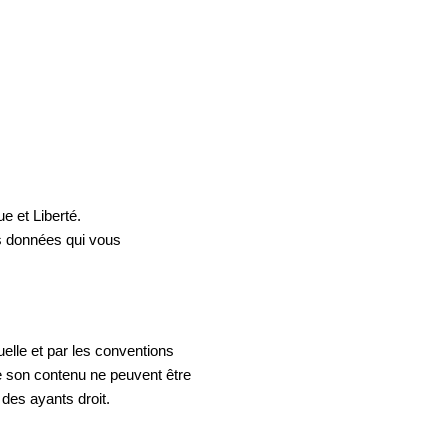
Date d'arrivée :
*
Email
:
e et Liberté.
es données qui vous
,
tuelle et par les conventions
 de son contenu ne peuvent être
 des ayants droit.