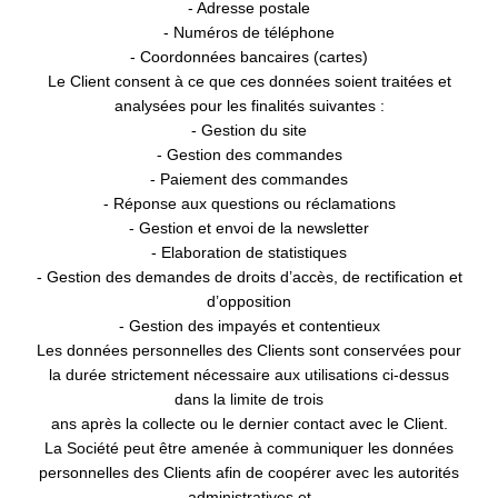
- Adresse postale
- Numéros de téléphone
Photos
- Coordonnées bancaires (cartes)
Accès corporate
Le Client consent à ce que ces données soient traitées et
analysées pour les finalités suivantes :
Contact & Accès
- Gestion du site
Recrutement
- Gestion des commandes
- Paiement des commandes
- Réponse aux questions ou réclamations
- Gestion et envoi de la newsletter
- Elaboration de statistiques
VALIDER
- Gestion des demandes de droits d’accès, de rectification et
d’opposition
*
Champs obligatoires
- Gestion des impayés et contentieux
Les informations recueillies sur ce formulaire, vous concernant font
Les données personnelles des Clients sont conservées pour
l'objet d'un traitement destiné exclusivement au traitement de votre
la durée strictement nécessaire aux utilisations ci-dessus
demande. la durée de conservation des données est de 3ans. Vous
dans la limite de trois
bénéficiez d'un droit d'accès, de rectification, de portabilité,
ans après la collecte ou le dernier contact avec le Client.
d'effacement de celles-ci ou une limitation du traitement. Vous pouvez
La Société peut être amenée à communiquer les données
vous opposer au traitement des données vous concernant et disposez
personnelles des Clients afin de coopérer avec les autorités
du droit de retirer votre consentement à tout moment en nous
administratives et