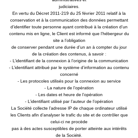
contactant directement. Vous avez la possibilité d'introduire une
judiciaires.
réclamation auprès d'une autorité de contrôle si vous estimez que ce
En vertu du Décret 2011-219 du 25 février 2011 relatif à la
traitement de données à caractère personnel ne répond pas aux
conservation et à la communication des données permettant
exigences légales en vigueur.
d’identifier toute personne ayant contribué à la création d’un
contenu mis en ligne, le Client est informé que l’hébergeur du
site a l’obligation
de conserver pendant une durée d’un an à compter du jour
de la création des contenus, à savoir :
- L’identifiant de la connexion à l’origine de la communication
- L’identifiant attribué par le système d’information au contenu
concerné
- Les protocoles utilisés pour la connexion au service
- La nature de l’opération
- Les dates et heure de l’opération
- L’identifiant utilisé par l’auteur de l’opération
La Société collecte l’adresse IP de chaque ordinateur utilisé
les Clients afin d’analyser le trafic du site et de contrôler que
celui-ci ne procède
pas à des actes susceptibles de porter atteinte aux intérêts
de la Société.