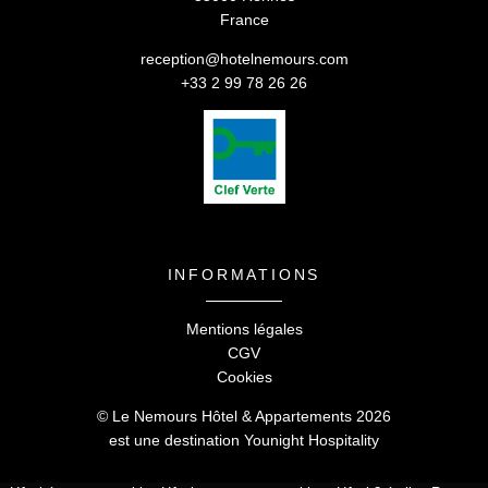
France
reception@hotelnemours.com
+33 2 99 78 26 26
Le Nemours Hôtel & Appartements -
5 rue de Nemours
,
35000 Rennes
INFORMATIONS
reception@hotelnemours.com
-
+33 2 99 78 26 26
Mentions légales
CGV
Cookies
© Le Nemours Hôtel & Appartements 2026
est une destination
Younight Hospitality