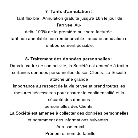
*
Prénom
:
7- Tarifs d'annulation :
Tarif flexible : Annulation gratuite jusqu'à 18h le jour de
l'arrivée. Au-
delà, 100% de la première nuit sera facturée.
*
Téléphone
:
Tarif non annulable non remboursable : aucune annulation ni
remboursement possible.
Date d'arrivée :
8- Traitement des données personnelles :
Dans le cadre de son activité, la Société est amenée à traiter
certaines données personnelles de ses Clients. La Société
attache une grande
Accueil
Date de départ :
importance au respect de la vie privée et prend toutes les
mesures nécessaires pour assurer la confidentialité et la
Appartements
sécurité des données
Chambres
personnelles des Clients.
*
Email
:
La Société est amenée à collecter des données personnelles
Services
et notamment des informations suivantes :
Engagements RSE
- Adresse email
*
Message
:
- Prénom et nom de famille
Offres