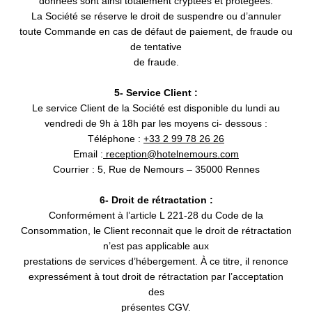
données sont ainsi totalement cryptées et protégées.
La Société se réserve le droit de suspendre ou d’annuler
toute Commande en cas de défaut de paiement, de fraude ou
de tentative
de fraude.
5- Service Client :
Le service Client de la Société est disponible du lundi au
vendredi de 9h à 18h par les moyens ci- dessous :
Téléphone :
+33 2 99 78 26 26
Email :
reception@hotelnemours.com
Courrier : 5, Rue de Nemours – 35000 Rennes
Contacter le service
6- Droit de rétractation :
Conformément à l’article L 221-28 du Code de la
groupe
Consommation, le Client reconnait que le droit de rétractation
n’est pas applicable aux
prestations de services d’hébergement. À ce titre, il renonce
expressément à tout droit de rétractation par l’acceptation
*
Nom
:
des
présentes CGV.