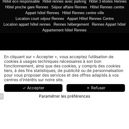
Hôtel éco responsable
Hôtel rennes avec parking
Hôtel 3 étoiles Rennes
Hôtel proche gare Rennes
Séjour affaire Rennes
Hôtel Rennes centre
Appart hôtel Rennes
Hôtel Rennes centre ville
Location court séjour Rennes
Appart Hôtel Rennes Centre
Location appart hôtel rennes
Rennes hébergement
Rennes Appart hôtel
Appartement hôtel Rennes
En cliquant sur « Accepter », vous acceptez l’utilisation de
cookies à usages techniques nécessaires à son bon
fonctionnement, ainsi que des cookies, y compris des cookies
tiers, à des fins statistiques, de publicité ou de personnalisation
pour vous proposer des services et des offres adaptés à vos
centres d’intérêts sur notre site.
✓ Accepter
✗ Refuser
Paramétrer les préférences
Le
Le
Le