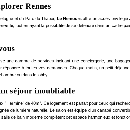
xplorer Rennes
retagne et du Parc du Thabor,
Le Nemours
offre un accès privilégié 
e-ville
, tout en ayant la possibilité de se détendre dans un cadre pai
-vous
ose une
gamme de services
incluant une conciergerie, une bagageri
ur répondre à toutes vos demandes. Chaque matin, un petit déjeuner
 chambre ou dans le lobby.
Co
n séjour inoubliable
x "Hermine" de 40m². Ce logement est parfait pour ceux qui reche
ée de lumière naturelle. Le salon est équipé d'un canapé convertibl
*
Nom
:
la salle de bain moderne complètent cet espace harmonieux et fonction