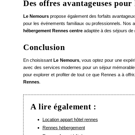
Des offres avantageuses pour 
Le Nemours
propose également des forfaits avantageux
pour les événements familiaux ou professionnels. Nos a
hébergement Rennes centre
adaptée à des séjours de 
Accueil
Conclusion
Appartements
Chambres
En choisissant
Le Nemours
, vous optez pour une expé
avec des services modernes pour un séjour mémorable.
Services
pour explorer et profiter de tout ce que Rennes a à offr
Rennes
.
Engagements RSE
Offres
A lire également :
Photos
Location appart hôtel rennes
Accès corporate
Rennes hébergement