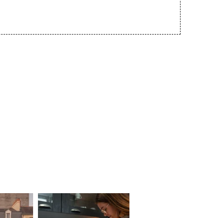
VALIDER
*
Champs obligatoires
llies sur ce formulaire, vous concernant font l'objet d'un traitement destiné
ement de votre demande. la durée de conservation des données est de 3ans. Vous
accès, de rectification, de portabilité, d'effacement de celles-ci ou une limitation du
z vous opposer au traitement des données vous concernant et disposez du droit de
ment à tout moment en nous contactant directement. Vous avez la possibilité
ation auprès d'une autorité de contrôle si vous estimez que ce traitement de
rsonnel ne répond pas aux exigences légales en vigueur.