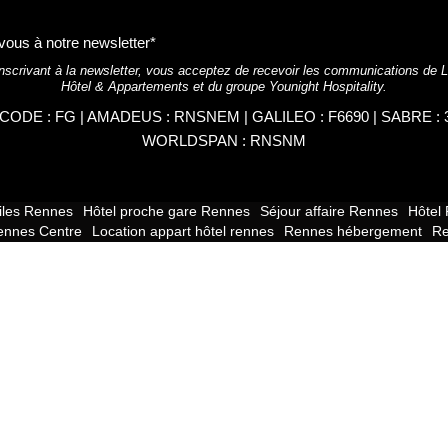
vous à notre newsletter*
nscrivant à la newsletter, vous acceptez de recevoir les communications de
Hôtel & Appartements et du groupe Younight Hospitality.
CODE : FG | AMADEUS : RNSNEM | GALILEO : F6690 | SABRE : 3
WORLDSPAN : RNSNM
oiles Rennes
Hôtel proche gare Rennes
Séjour affaire Rennes
Hôtel
ennes Centre
Location appart hôtel rennes
Rennes hébergement
Re
 Rennes