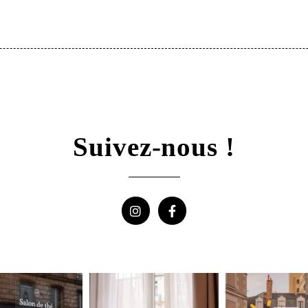
Les informations recuei
exclusivement au trait
bénéficiez d'un droit d'
traitement. Vous pouve
retirer votre consente
Suivez-nous !
d'introduire une réclam
données à caractère pe