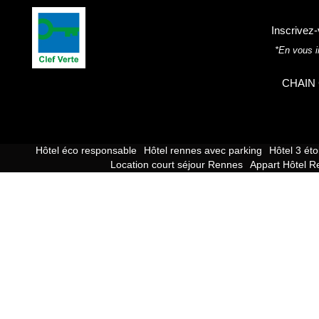
Inscrivez-
*En vous i
CHAIN 
Hôtel éco responsable
Hôtel rennes avec parking
Hôtel 3 ét
Location court séjour Rennes
Appart Hôtel R
Le Nemours Hôtel & Appartements -
5 rue de Nemours
,
35000
reception@hotelnemours.com
-
+33 2 99 78 26 26