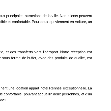
aux principales attractions de la ville. Nos clients peuvent
sible et confortable. Pour ceux qui viennent en voiture, un
e, et des transferts vers l'aéroport. Notre réception est
 sous forme de buffet, avec des produits de qualité, est
ntacter le service groupe
rchent une
location appart hotel Rennes
exceptionnelle. La
e confortable, pouvant accueillir deux personnes, et d'un
*
Prénom
:
nel.