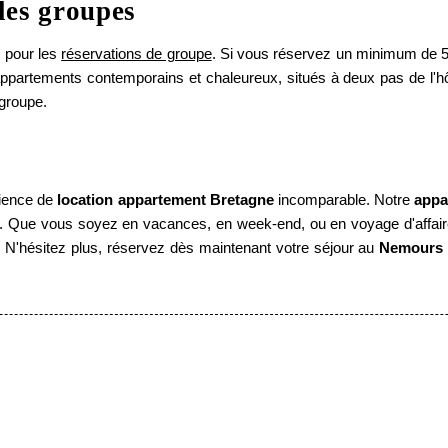
les groupes
*
Téléphone
:
 pour les
réservations de groupe
. Si vous réservez un minimum de 5 c
ppartements contemporains et chaleureux, situés à deux pas de l'h
groupe.
Date de départ :
*
Message
:
rience de
location appartement Bretagne
incomparable. Notre
appa
 Que vous soyez en vacances, en week-end, ou en voyage d'affair
ir. N'hésitez plus, réservez dès maintenant votre séjour au
Nemours