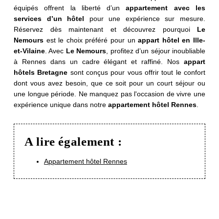
Services
équipés offrent la liberté d’un
appartement avec les
services d’un hôtel
pour une expérience sur mesure.
Engagements RSE
Réservez dès maintenant et découvrez pourquoi
Le
*
Message
:
Offres
Nemours
est le choix préféré pour un
appart hôtel en Ille-
et-Vilaine
. Avec
Le Nemours
, profitez d’un séjour inoubliable
Photos
à Rennes dans un cadre élégant et raffiné. Nos
appart
Accès corporate
hôtels Bretagne
sont conçus pour vous offrir tout le confort
dont vous avez besoin, que ce soit pour un court séjour ou
Contact & Accès
une longue période. Ne manquez pas l'occasion de vivre une
expérience unique dans notre
appartement hôtel Rennes
.
Recrutement
A lire également :
VALIDER
Appartement hôtel Rennes
*
Champs obligatoires
Les informations recueillies sur ce formulaire, vous concernant font
l'objet d'un traitement destiné exclusivement au traitement de votre
demande. la durée de conservation des données est de 3ans. Vous