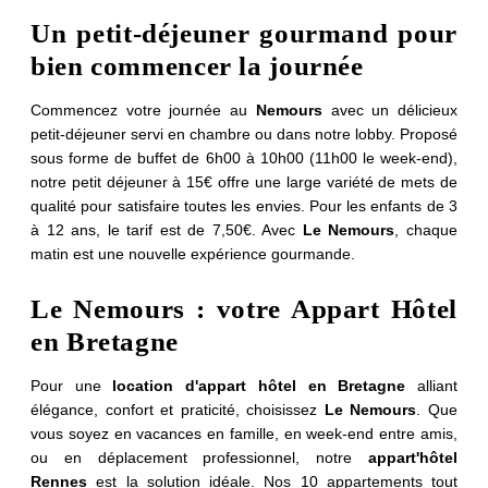
Un petit-déjeuner gourmand pour
*
Nom
:
bien commencer la journée
Commencez votre journée au
Nemours
avec un délicieux
*
Prénom
:
petit-déjeuner servi en chambre ou dans notre lobby. Proposé
sous forme de buffet de 6h00 à 10h00 (11h00 le week-end),
notre petit déjeuner à 15€ offre une large variété de mets de
qualité pour satisfaire toutes les envies. Pour les enfants de 3
*
Téléphone
:
à 12 ans, le tarif est de 7,50€. Avec
Le Nemours
, chaque
matin est une nouvelle expérience gourmande.
Date d'arrivée :
Le Nemours : votre Appart Hôtel
en Bretagne
Accueil
Date de départ :
Pour une
location d'appart hôtel en Bretagne
alliant
élégance, confort et praticité, choisissez
Le Nemours
. Que
Appartements
vous soyez en vacances en famille, en week-end entre amis,
ou en déplacement professionnel, notre
appart'hôtel
Chambres
*
Email
:
Rennes
est la solution idéale. Nos 10 appartements tout