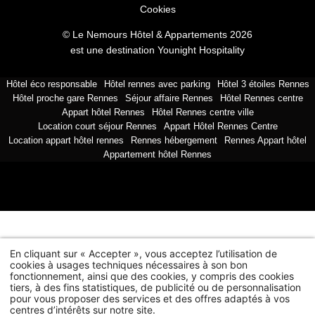
Cookies
© Le Nemours Hôtel & Appartements 2026
est une destination
Younight Hospitality
Hôtel éco responsable
Hôtel rennes avec parking
Hôtel 3 étoiles Rennes
Le Nemours Hôtel & Appartements -
5 rue de Nemours
,
Hôtel proche gare Rennes
Séjour affaire Rennes
Hôtel Rennes centre
35000 Rennes
Appart hôtel Rennes
Hôtel Rennes centre ville
reception@hotelnemours.com
-
+33 2 99 78 26 26
Location court séjour Rennes
Appart Hôtel Rennes Centre
Location appart hôtel rennes
Rennes hébergement
Rennes Appart hôtel
Appartement hôtel Rennes
En cliquant sur « Accepter », vous acceptez l’utilisation de
cookies à usages techniques nécessaires à son bon
fonctionnement, ainsi que des cookies, y compris des cookies
tiers, à des fins statistiques, de publicité ou de personnalisation
pour vous proposer des services et des offres adaptés à vos
centres d’intérêts sur notre site.