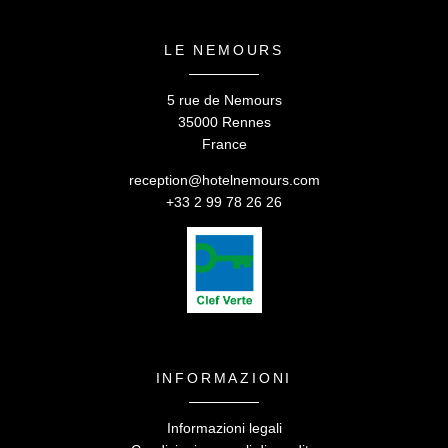
*
Messaggio
:
Contatto e accesso
LE NEMOURS
Reclutamento
5 rue de Nemours
35000 Rennes
France
reception@hotelnemours.com
+33 2 99 78 26 26
CONFERMARE
*
Campi obbligatori
INFORMAZIONI
Informazioni legali