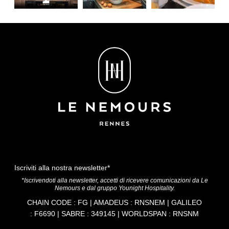
*
Nome
:
*
Telefono
:
Casa
Data di arrivo :
Appartamenti
Camere
Services
Data di partenza :
Iscriviti alla nostra newsletter*
Offerte
*Iscrivendoti alla newsletter, accetti di ricevere comunicazioni da Le
Nemours e dal gruppo Younight Hospitality.
Impegni di RSI
*
Email
:
CHAIN CODE : FG | AMADEUS : RNSNEM | GALILEO
Foto
: F6690 | SABRE : 349145 | WORLDSPAN : RNSNM
Corporate