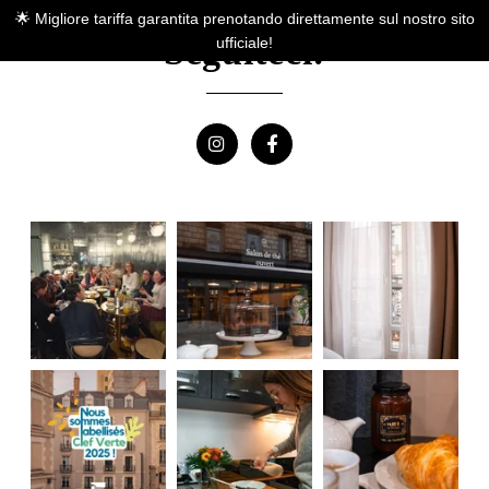
🌟 Migliore tariffa garantita prenotando direttamente sul nostro sito
Seguiteci!
ufficiale!
Contattare il servizio
gruppi
*
Cognome
: