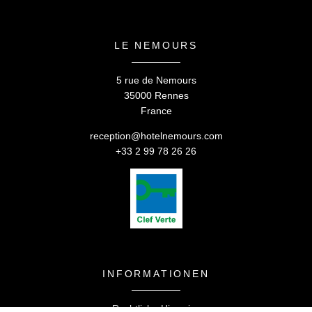
Corporate
*
Nachricht
:
Kontakt & Anreise
LE NEMOURS
Rekrutierung
5 rue de Nemours
35000 Rennes
France
reception@hotelnemours.com
+33 2 99 78 26 26
BESTÄTIGEN
*
Obligatorische Felder
INFORMATIONEN
Rechtliche Hinweise