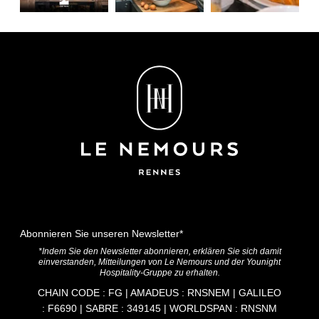
Name
:
*
Vorname
:
*
Telefon
:
Home
Datum der Ankunft :
Wohnungen
Zimmer
Dienstleistungen
Startdatum :
Abonnieren Sie unseren Newsletter*
Angebote
*Indem Sie den Newsletter abonnieren, erklären Sie sich damit
einverstanden, Mitteilungen von Le Nemours und der Younight
CSR-Verpflichtungen
Hospitality-Gruppe zu erhalten.
*
E-Mail
:
CHAIN CODE : FG | AMADEUS : RNSNEM | GALILEO
Fotos
: F6690 | SABRE : 349145 | WORLDSPAN : RNSNM