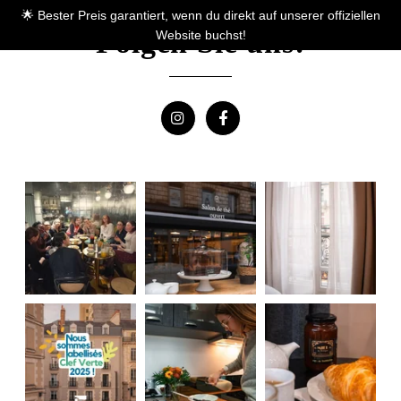
🌟 Bester Preis garantiert, wenn du direkt auf unserer offiziellen
Folgen Sie uns!
Website buchst!
Kontaktieren Sie die
Gruppenabteilung
*